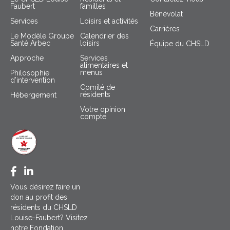
Faubert
familles
Bénévolat
Services
Loisirs et activités
Carrières
Le Modèle Groupe
Calendrier des
Santé Arbec
loisirs
Équipe du CHSLD
Approche
Services
alimentaires et
menus
Philosophie
d’intervention
Comité de
résidents
Hébergement
Votre opinion
compte
Facebook CHSLD Louise-Faubert
LinkedIn Groupe Santé Arbec
Vous désirez faire un
don au profit des
résidents du CHSLD
Louise-Faubert? Visitez
notre Fondation