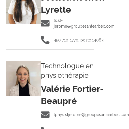
Lyrette
ts.st-
ts.st-jerome@groupesantearbec.com
jerome@groupesantearbec.com
450 710-1770, poste 14083
450 710-1770, poste 14083
Technologue en
physiothérapie
Valérie Fortier-
Beaupré
tphys.stjerome@groupesantearbec.com
tphys.stjerome@groupesantearbec.co